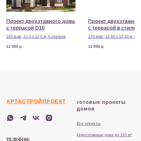
Проект двухэтажного дома
Проект двухэтажног
с террасой D10
с террасой в стиле х
D18
185 м.кв., 11,3 х 12,0 м, 4 спальни
170 м.кв., 11,60 х 10,20 м, 4 
Стоимость строительства - 8 290 000
Стоимость строительства - 8
12 000
р.
12 000
р.
р
р
АРТАСТРОЙПРОЕКТ
готовые проекты
домов
Все проекты
Одноэтажные дома до 110 м²
ТЕЛЕФОН: