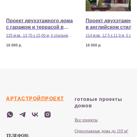
Проект двухэтажного дома
Проект двухэтажног
с гаражом и террасой в
в английском стиле 
стиле хай-тек E24
235 м.кв., 13,70 х 15,00 м, 4 спальни
214 м.кв., 12,5 х 11,0 м, 5 спа
Стоимость строительства - 9 840 000
Стоимость строительства - 9
16 000
р.
16 000
р.
р
р
АРТАСТРОЙПРОЕКТ
готовые проекты
домов
Все проекты
Одноэтажные дома до 110 м²
ТЕЛЕФОН: