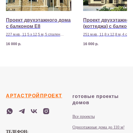
Проект двухэтажного дома
Проект двухэтажног
с балконом E8
(коттеджа) с балкон
227 м.кв., 11,5 х 12,5 м, 5 спален
251 м.кв., 11,8 х 12,8 м, 4 спа
Стоимость строительства - 10 450
Стоимость строительства - 9
16 000
р.
16 000
р.
000 р
р
АРТАСТРОЙПРОЕКТ
готовые проекты
домов
Все проекты
Одноэтажные дома до 110 м²
ТЕЛЕФОН: