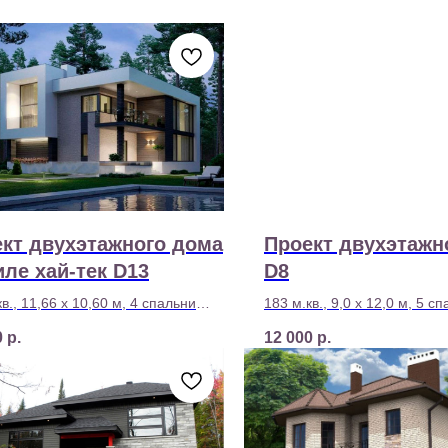
кт двухэтажного дома
Проект двухэтажн
иле хай-тек D13
D8
в., 11,66 х 10,60 м, 4 спальни
183 м.кв., 9,0 х 12,0 м, 5 с
сть строительства - 8 890 000 р
Стоимость строительства - 
0
р.
12 000
р.