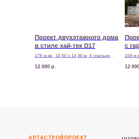
Проект двухэтажного дома
Прое
в стиле хай-тек D17
с га
178 м.кв., 10,50 х 14,30 м, 4 спальни
159 м.к
Стоимость строительства - 8 600 000 р
Стоимо
12 000
р.
12 00
АРТАСТРОЙПРОЕКТ
готов