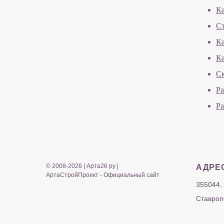
Ка
Ст
Ка
Ка
Ск
Ра
Ра
© 2008-2026 | Арта26 ру |
АДРЕ
АртаСтройПроект - Официальный сайт
355044,
Ставроп