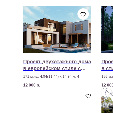
Проект двухэтажного дома
Прое
в европейском стиле с
в ст
подвалом D15
171 м.кв., 4,94(11,44) х 14,94 м, 4
186 м.к
спальни
Стоимо
12 000
р.
12 00
Стоимость строительства - 7 390 000 р