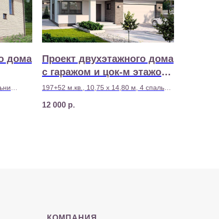
о дома
Проект двухэтажного дома
с гаражом и цок-м этажом
D16
льни
197+52 м.кв., 10,75 х 14,80 м, 4 спальни
50 000 р
Стоимость строительства - 8 480 000 р
12 000
р.
КОМПАНИЯ