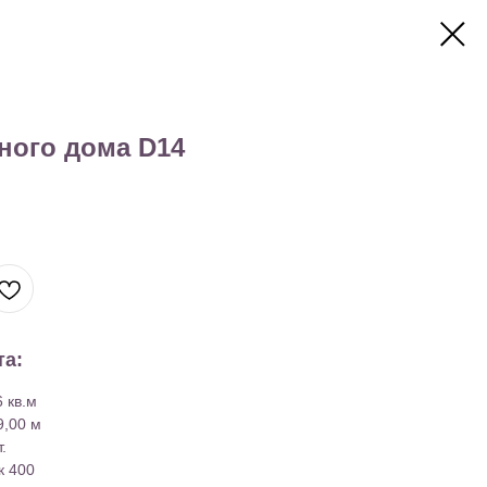
ного дома D14
та:
 кв.м
9,00 м
.
к 400