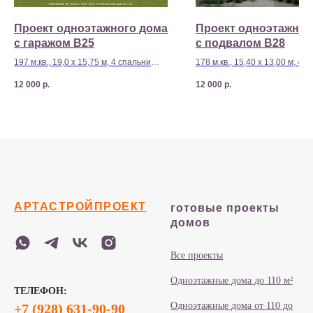
Проект одноэтажного дома
Проект одноэтажног
с гаражом B25
с подвалом B28
197 м.кв., 19,0 х 15,75 м, 4 спальни
178 м.кв., 15,40 х 13,00 м, 4 
Стоимость строительства - 8 150 000
Стоимость строительства - 7
12 000
р.
12 000
р.
р
р
АРТАСТРОЙПРОЕКТ
готовые проекты
домов
Все проекты
Одноэтажные дома до 110 м²
ТЕЛЕФОН:
Одноэтажные дома от 110 до
+7 (928) 631-90-90