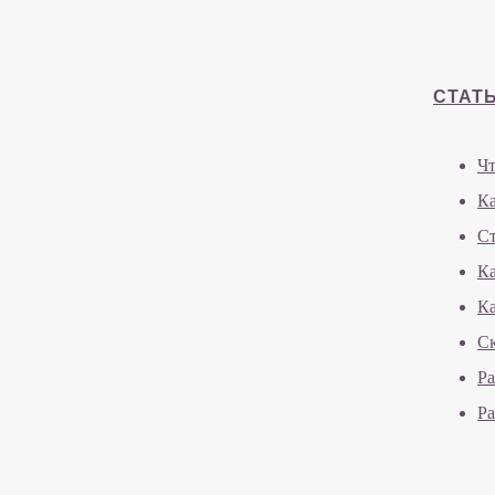
СТАТ
Чт
Ка
Ст
Ка
Ка
Ск
Ра
Ра