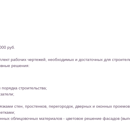
000 руб.
плект рабочих чертежей, необходимых и достаточных для строител
ивные решения:
 порядка строительства;
затели;
зками стен, простенков, перегородок, дверных и оконных проемов
метками;
анных облицовочных материалов - цветовое решение фасадов (вып