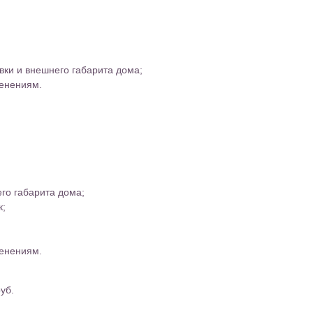
вки и внешнего габарита дома;
енениям.
го габарита дома;
к;
енениям.
уб.