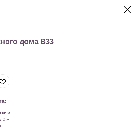
ного дома B33
та:
 кв.м
3,0 м
.