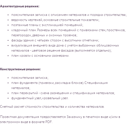
Архитектурные решения:
пояснительная записка с описанием материалов и порядка строительства;
ведомость чертежей, основные строительные показатели;
поэтажные планы с экспликацией помещений;
кладочный план. Размеры всех помещений с привязками стен, простенков,
перегородок, дверных и оконных проемов;
фасады здания с четырех сторон с высотными отметками;
визуализация внешнего вида дома с учетом выбранных облицовочных
материалов - цветовое решение фасадов (выполняется отдельно);
план кровли с основными размерами.
Конструктивные решения:
пояснительная записка;
план фундамента (привязки, раскладка блоков). Спецификация
материалов;
план перекрытий - схема размещения и спецификация материалов;
фундаментный узел, кровельный узел.
Сметный расчет стоимости строительства и количества материалов.
Проектная документация предоставляется Заказчику в печатном виде и/или в
электронном виде в формате PDF.