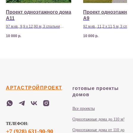
Проект одноэтажного дома
Проект одноэтажног
A11
A9
97 м.кв., 9,9 х 12,90 м, 3 спальни
92 м.кв., 11,2 х 11,5 м, 3 спал
Стоимость строительства - 3 850 000
Стоимость строительства - 3
10 000
р.
10 000
р.
р
р
АРТАСТРОЙПРОЕКТ
готовые проекты
домов
Все проекты
Одноэтажные дома до 110 м²
ТЕЛЕФОН:
Одноэтажные дома от 110 до
+7 (928) 631-90-90